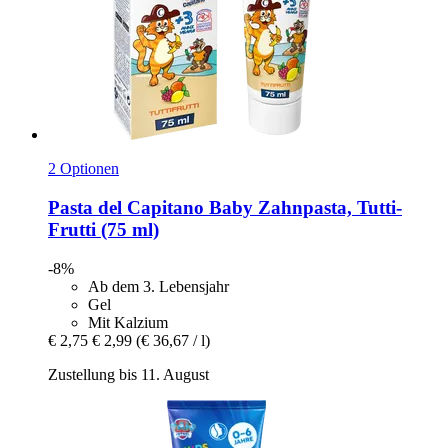
2 Optionen
Pasta del Capitano
Baby Zahnpasta, Tutti-​
Frutti (75 ml)
-8%
Ab dem 3. Lebensjahr
Gel
Mit Kalzium
€ 2,75
€ 2,99
(€ 36,67 / l)
Zustellung bis 11. August