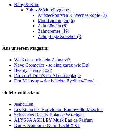
Baby & Kind
Zahn- & Mundhygiene
Aufsteckbürsten & Wechselköpfe (2)
Mundspülungen (6)
Zahnbürsten (8)
Zahncremes (19)
Zahnpflege Zubehör (3)
Aus unserem Magazin:
Weiß das auch dein Zahnarzt?
Neve Cosmetics - so einzigartig wie Du!
Beauty Trends 2022
Do’s und Dont’s für Akne-Geplagte
Dot Make-up – der beliebte Eyeliner-Trend
oh feliz entdecken:
Jean&Len
Les Eternelles Bodylotion Baumwolle-Moschus
Schaebens Beauty Balance Waschgel
ALYSSA ASHLEY Musk Eau de Parfum
Durex Kondome Gefühlsecht XXL