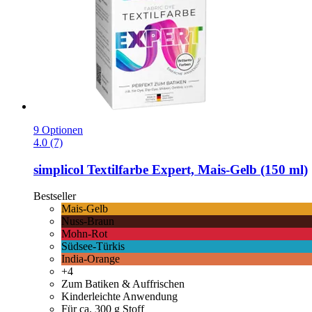
9 Optionen
4.0 (7)
simplicol
Textilfarbe Expert, Mais-​Gelb (150 ml)
Bestseller
Mais-Gelb
Nuss-Braun
Mohn-Rot
Südsee-Türkis
India-Orange
+4
Zum Batiken & Auffrischen
Kinderleichte Anwendung
Für ca. 300 g Stoff