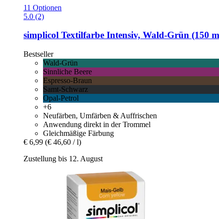
11 Optionen
5.0 (2)
simplicol
Textilfarbe Intensiv, Wald-​Grün (150 m
Bestseller
Wald-Grün
Sinnliche Beere
Espresso-Braun
Samt-Schwarz
Opal-Petrol
+6
Neufärben, Umfärben & Auffrischen
Anwendung direkt in der Trommel
Gleichmäßige Färbung
€ 6,99
(€ 46,60 / l)
Zustellung bis 12. August