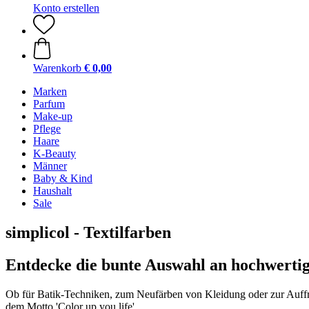
Konto erstellen
Warenkorb
€ 0,00
Marken
Parfum
Make-up
Pflege
Haare
K-Beauty
Männer
Baby & Kind
Haushalt
Sale
simplicol - Textilfarben
Entdecke die bunte Auswahl an hochwertig
Ob für Batik-Techniken, zum Neufärben von Kleidung oder zur Auffri
dem Motto 'Color up you life'.