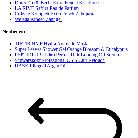
Durex Gefühlsecht Extra Feucht Kondome
LA RIVE Saffira Eau de Parfum
Colgate Komplett Extra Frisch Zahnpasta
Weleda Kinder-Zahngel
Neuheiten:
TIRTIR NMF Hydra Ampoule Mask
Super Leaves Shower Gel Orange Blossom & Eucalyptus
PEPTIDE-132 Ultra Perfect Hair Bonding Oil Serum
Schwarzkopf Professional OSiS Curl Retouch
HASK Pflegeöl Argan Oil