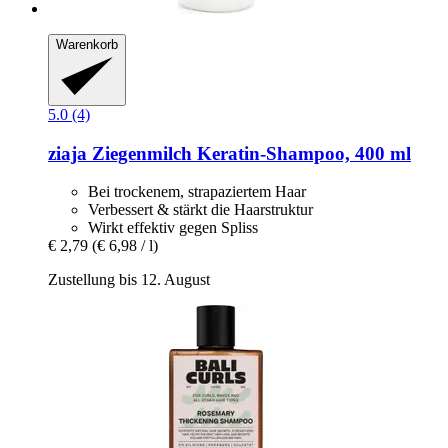
Warenkorb
5.0 (4)
ziaja
Ziegenmilch Keratin-​Shampoo, 400 ml
Bei trockenem, strapaziertem Haar
Verbessert & stärkt die Haarstruktur
Wirkt effektiv gegen Spliss
€ 2,79
(€ 6,98 / l)
Zustellung bis 12. August