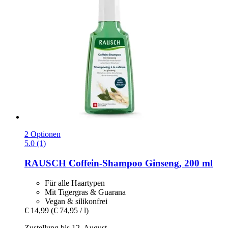
2 Optionen
5.0 (1)
RAUSCH
Coffein-​Shampoo Ginseng, 200 ml
Für alle Haartypen
Mit Tigergras & Guarana
Vegan & silikonfrei
€ 14,99
(€ 74,95 / l)
Zustellung bis 12. August